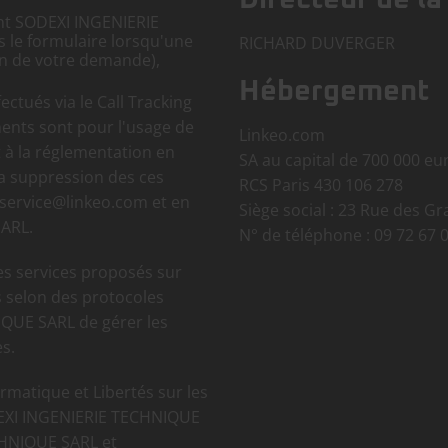
nt SODEXI INGENIERIE
 le formulaire lorsqu'une
RICHARD DUVERGER
ion de votre demande),
Hébergement
ctués via le Call Tracking
ments sont pour l'usage de
Linkeo.com
 la réglementation en
SA au capital de 700 000 eu
la suppression des ces
RCS Paris 430 106 278
 service@linkeo.com et en
Siège social : 23 Rue des G
SARL.
N° de téléphone : 09 72 67 
es services proposés sur
s selon des protocoles
QUE SARL de gérer les
s.
rmatique et Libertés sur les
DEXI INGENIERIE TECHNIQUE
CHNIQUE SARL et