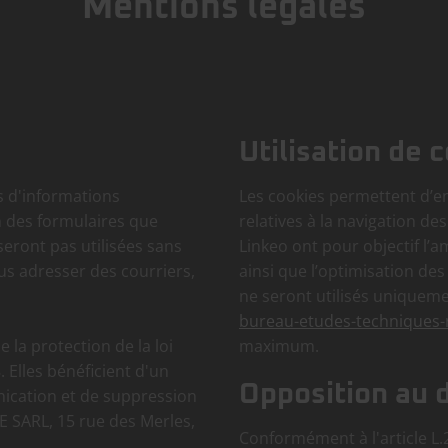
Mentions légales
Utilisation de 
 d'informations
Les cookies permettent d’en
on des formulaires que
relatives à la navigation de
 seront pas utilisées sans
Linkeo ont pour objectif l’a
us adresser des courriers,
ainsi que l’optimisation des
ne seront utilisés uniquemen
bureau-etudes-techniques
e la protection de la loi
maximum.
. Elles bénéficient d'un
Opposition au
unication et de suppression
SARL, 15 rue des Merles,
Conformément à l'article L