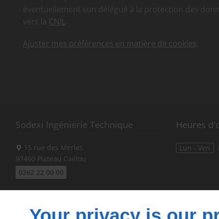
éventuellement son délégué à la protection des don
vers la
CNIL
.
Ajuster mes préférences en matière de cookies
.
Sodexi Ingénierie Technique
Heures d'
15 rue des Merles
Lun - Ven
97460
Plateau Caillou
0262 22 00 00
À propos
Suivez-no
Your privacy is our pr