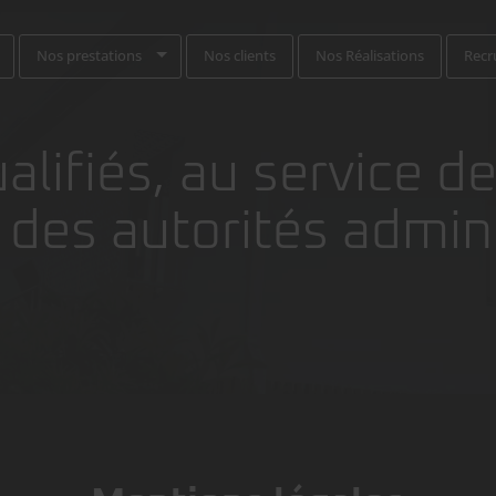
Nos prestations
Nos clients
Nos Réalisations
Recr
alifiés, au service d
 des autorités admini