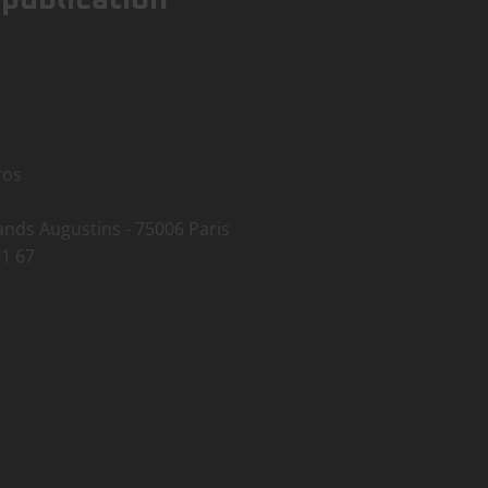
ros
rands Augustins - 75006 Paris
01 67