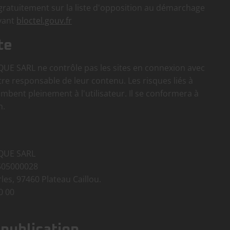
e gratuitement sur la liste d'opposition au démarchage
ivant
bloctel.gouv.fr
te
E SARL ne contrôle pas les sites en connexion avec
être responsable de leur contenu. Les risques liés à
combent pleinement à l'utilisateur. Il se conformera à
n.
QUE SARL
4505000028
rles, 97460 Plateau Caillou.
0 00
 publication