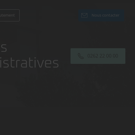
utement
Nous contacter
es
0262 22 00 00
stratives