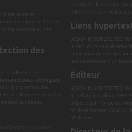
possibilité de vous inscrir
téléphonique sur le lien su
 à des analyses
 pourra en informer des tiers
Liens hypertex
e forme résumée et non
SODEXI INGENIERIE TECHNIQU
le sien, et ne saurait donc 
tection des
l'utilisation de ces sites in
leurs conditions d'utilisatio
la collecte et le
Éditeur
bureau-etudes-techniques-
 sur la protection des
SODEXI INGENIERIE TECHNI
ite la collecte des données
RCS Plateau Caillou : 3996
données) et indique
Siège social : 15 rue des Me
N° de téléphone : 0262 22 0
N° de Fax :
s,
pour la gestion de votre
Directeur de la