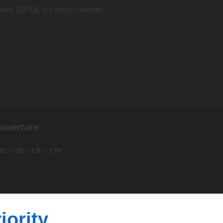
nées (DPO), ou vous tourner
ouverture
8h -12h / 13h - 17h
us
iority